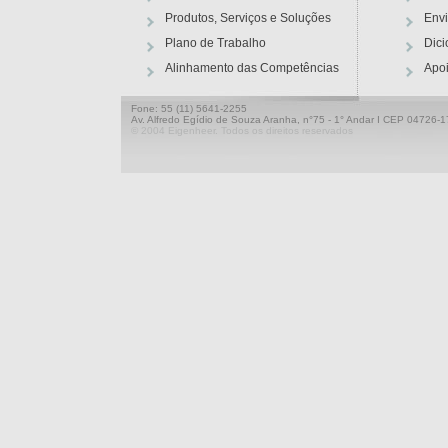
Produtos, Serviços e Soluções
Envi
Plano de Trabalho
Dici
Alinhamento das Competências
Apo
Fone: 55 (11) 5641-2255
Av. Alfredo Egídio de Souza Aranha, n°75 - 1° Andar I CEP 04726-17
© 2004 Eigenheer. Todos os direitos reservados